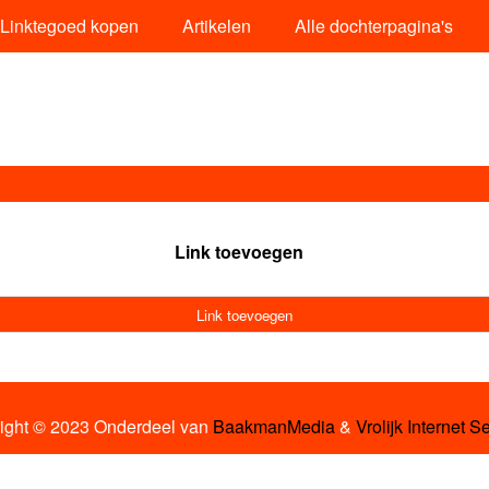
Linktegoed kopen
Artikelen
Alle dochterpagina's
Link toevoegen
Link toevoegen
ight © 2023 Onderdeel van
BaakmanMedia
&
Vrolijk Internet S